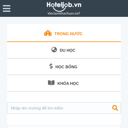
TRONG NƯỚC
DU HỌC
HỌC BỔNG
KHÓA HỌC