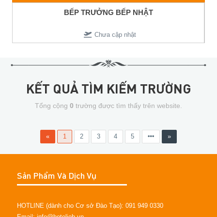
BẾP TRƯỞNG BẾP NHẬT
Chưa cập nhật
KẾT QUẢ TÌM KIẾM TRƯỜNG
Tổng cộng
0
trường được tìm thấy trên website.
«
1
2
3
4
5
»
Sản Phẩm Và Dịch Vụ
HOTLINE (dành cho Cơ sở Đào Tạo): 091 949 0330
Email: info@hoteljob.vn