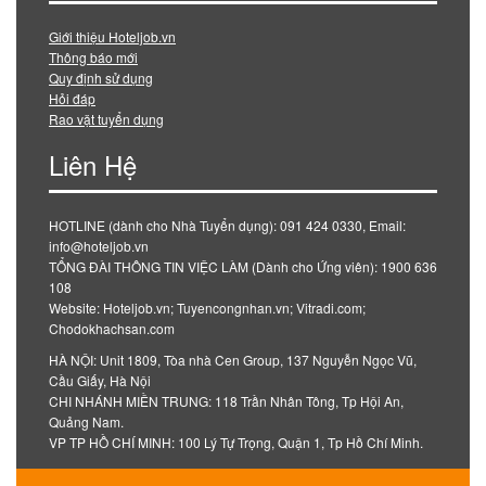
Giới thiệu Hoteljob.vn
Thông báo mới
Quy định sử dụng
Hỏi đáp
Rao vặt tuyển dụng
Liên Hệ
HOTLINE (dành cho Nhà Tuyển dụng): 091 424 0330, Email:
info@hoteljob.vn
TỔNG ĐÀI THÔNG TIN VIỆC LÀM (Dành cho Ứng viên): 1900 636
108
Website: Hoteljob.vn; Tuyencongnhan.vn; Vitradi.com;
Chodokhachsan.com
HÀ NỘI: Unit 1809, Tòa nhà Cen Group, 137 Nguyễn Ngọc Vũ,
Cầu Giấy, Hà Nội
CHI NHÁNH MIỀN TRUNG: 118 Trần Nhân Tông, Tp Hội An,
Quảng Nam.
VP TP HỒ CHÍ MINH: 100 Lý Tự Trọng, Quận 1, Tp Hồ Chí Minh.