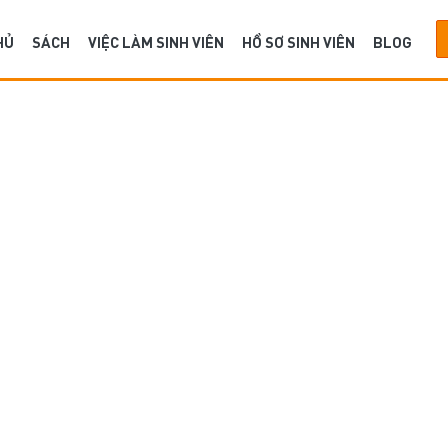
HỦ
SÁCH
VIỆC LÀM SINH VIÊN
HỒ SƠ SINH VIÊN
BLOG