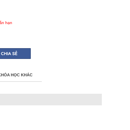
gắn hạn
CHIA SẺ
KHÓA HỌC KHÁC