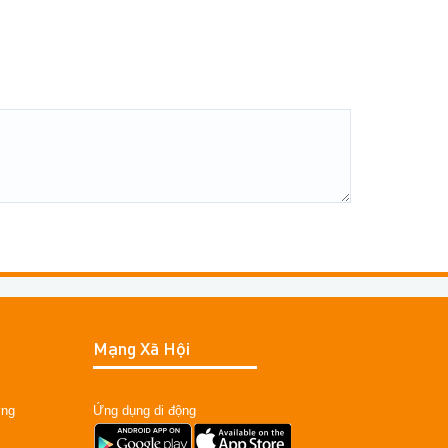
Mạng Xã Hội
ỡng
Ứng dụng di động