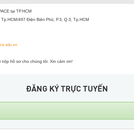
PACE tại TP.HCM
, Tp.HCM/497 Điện Biên Phủ, P.3, Q.3, Tp.HCM
ace.edu.vn
hi nộp hồ sơ cho chúng tôi. Xin cảm ơn!
ĐĂNG KÝ TRỰC TUYẾN