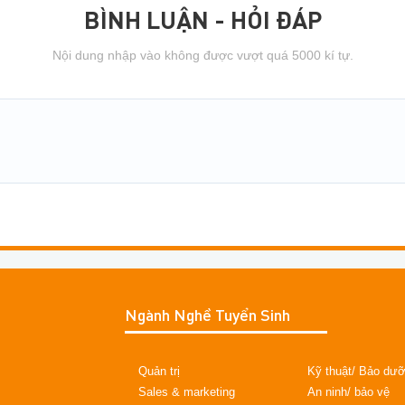
BÌNH LUẬN - HỎI ĐÁP
Nội dung nhập vào không được vượt quá 5000 kí tự.
Ngành Nghề Tuyển Sinh
Quản trị
Kỹ thuật/ Bảo dư
Sales & marketing
An ninh/ bảo vệ