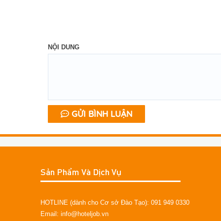
NỘI DUNG
GỬI BÌNH LUẬN
Sản Phẩm Và Dịch Vụ
HOTLINE (dành cho Cơ sở Đào Tạo): 091 949 0330
Email: info@hoteljob.vn