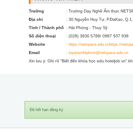
Trường
: Trường Dạy Nghề Ẩm thực NETS
Địa chỉ
: 30 Nguyễn Huy Tự, P.ĐaKao, Q.1
Tỉnh / Thành phố
: Hải Phòng - Thụy Sỹ
Số điện thoại
: (028) 3830 5788/ 0987 937 938
Website
:
https://netspace.edu.vnhttps://netsp
Email
:
tuyensinhtphcm@netspace.edu.vn
Xin lưu ý: Ghi rõ "Biết đến khóa học edu.hoteljob.vn" k
Đã hết hạn đăng ký