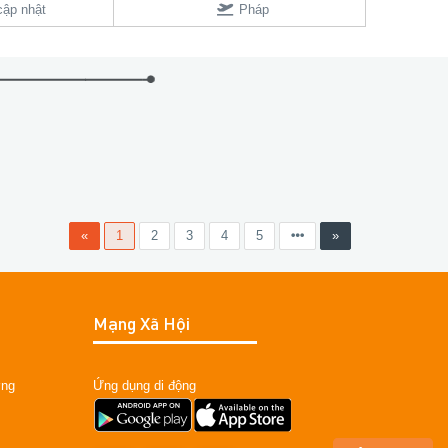
ập nhật
Pháp
«
1
2
3
4
5
»
Mạng Xã Hội
ỡng
Ứng dụng di động