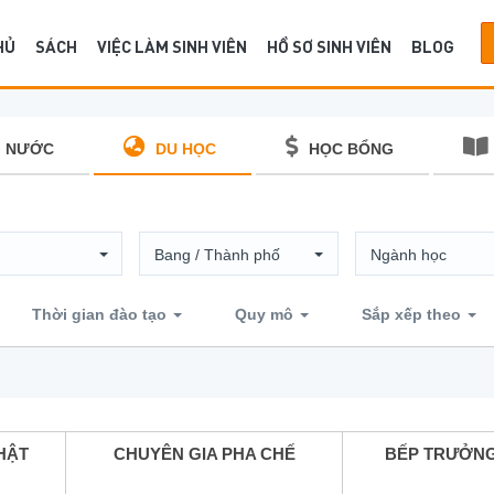
HỦ
SÁCH
VIỆC LÀM SINH VIÊN
HỒ SƠ SINH VIÊN
BLOG
 NƯỚC
DU HỌC
HỌC BỔNG
n
Bang / Thành phố
Ngành học
Thời gian đào tạo
Quy mô
Sắp xếp theo
HẬT
CHUYÊN GIA PHA CHẾ
BẾP TRƯỞNG