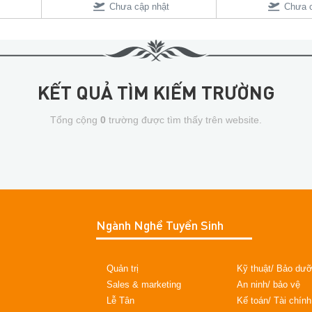
Chưa cập nhật
Chưa c
KẾT QUẢ TÌM KIẾM TRƯỜNG
Tổng cộng
0
trường được tìm thấy trên website.
Ngành Nghề Tuyển Sinh
Quản trị
Kỹ thuật/ Bảo dư
Sales & marketing
An ninh/ bảo vệ
Lễ Tân
Kế toán/ Tài chính