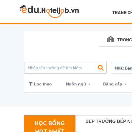
TRANG C
TRONG
Nhật Bả
Lọc theo
Ngôn ngữ
Bằng cấp
BẾP TRƯỞNG
BẾP TRƯỞNG BẾP N
HỌC BỔNG
HOT NHẤT