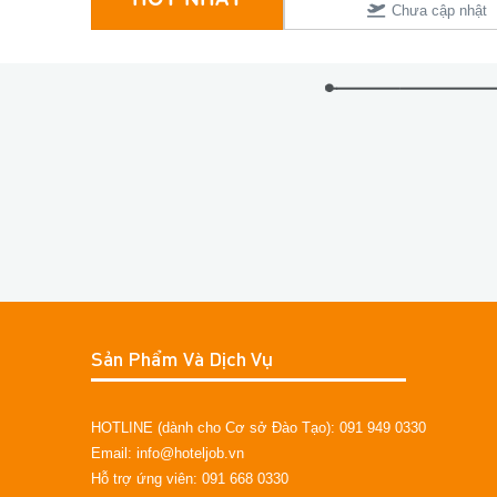
Chưa cập nhật
Chưa cập nhật
Sản Phẩm Và Dịch Vụ
HOTLINE (dành cho Cơ sở Đào Tạo): 091 949 0330
Email: info@hoteljob.vn
Hỗ trợ ứng viên: 091 668 0330