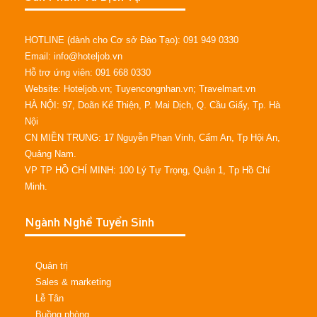
HOTLINE (dành cho Cơ sở Đào Tạo): 091 949 0330
Email: info@hoteljob.vn
Hỗ trợ ứng viên: 091 668 0330
Website: Hoteljob.vn; Tuyencongnhan.vn; Travelmart.vn
HÀ NỘI: 97, Doãn Kế Thiện, P. Mai Dịch, Q. Cầu Giấy, Tp. Hà
Nội
CN MIỀN TRUNG: 17 Nguyễn Phan Vinh, Cẩm An, Tp Hội An,
Quảng Nam.
VP TP HỒ CHÍ MINH: 100 Lý Tự Trọng, Quận 1, Tp Hồ Chí
Minh.
Ngành Nghề Tuyển Sinh
Quản trị
Sales & marketing
Lễ Tân
Buồng phòng