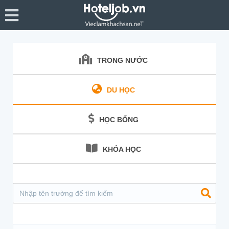
TRONG NƯỚC
DU HỌC
HỌC BỔNG
KHÓA HỌC