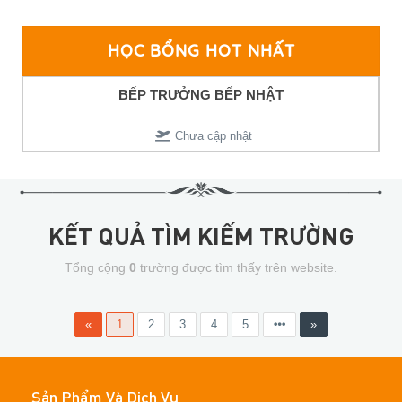
HỌC BỔNG HOT NHẤT
BẾP TRƯỞNG BẾP NHẬT
Chưa cập nhật
KẾT QUẢ TÌM KIẾM TRƯỜNG
Tổng cộng
0
trường được tìm thấy trên website.
«
1
2
3
4
5
»
Sản Phẩm Và Dịch Vụ