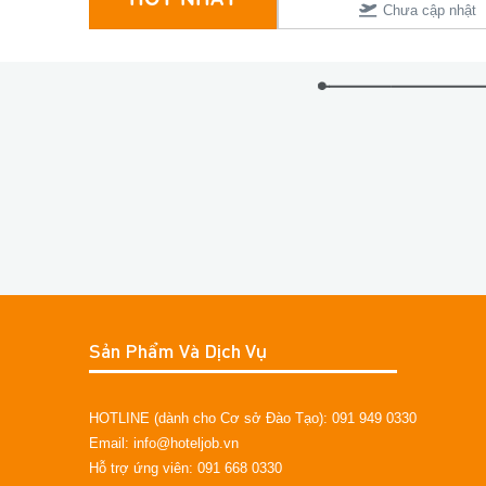
Chưa cập nhật
Chưa cập nhật
Sản Phẩm Và Dịch Vụ
HOTLINE (dành cho Cơ sở Đào Tạo): 091 949 0330
Email: info@hoteljob.vn
Hỗ trợ ứng viên: 091 668 0330