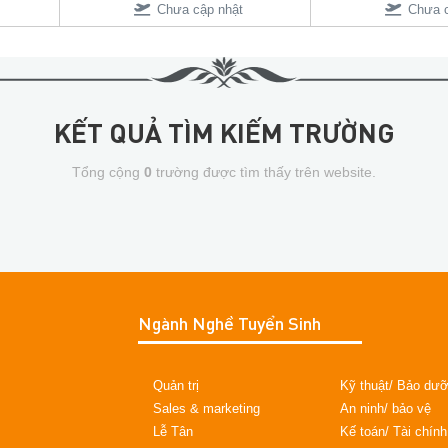
Chưa cập nhật
Chưa c
KẾT QUẢ TÌM KIẾM TRƯỜNG
Tổng cộng
0
trường được tìm thấy trên website.
Ngành Nghề Tuyển Sinh
Quản trị
Kỹ thuật/ Bảo dư
Sales & marketing
An ninh/ bảo vệ
Lễ Tân
Kế toán/ Tài chính