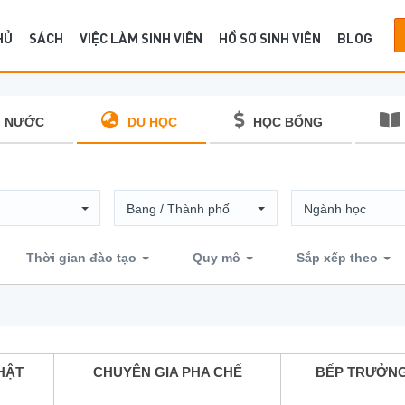
HỦ
SÁCH
VIỆC LÀM SINH VIÊN
HỒ SƠ SINH VIÊN
BLOG
 NƯỚC
DU HỌC
HỌC BỔNG
Bang / Thành phố
Ngành học
Thời gian đào tạo
Quy mô
Sắp xếp theo
HẬT
CHUYÊN GIA PHA CHẾ
BẾP TRƯỞNG