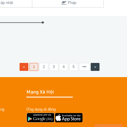
ập nhật
Pháp
«
1
2
3
4
5
»
Mạng Xã Hội
ỡng
Ứng dụng di động