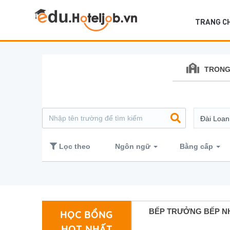
TRANG C
TRONG
Đài Loan
Lọc theo
Ngôn ngữ
Bằng cấp
BẾP TRƯỞNG
BẾP TRƯỞNG BẾP N
HỌC BỔNG
HOT NHẤT